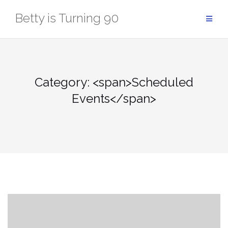
Skip
Betty is Turning 90
to
content
Category: <span>Scheduled
Events</span>