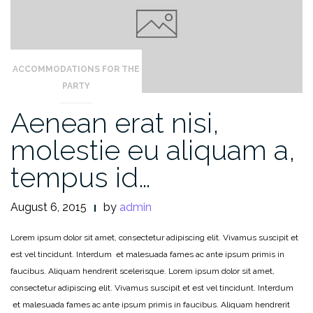
ACCOMMODATIONS FOR THE
PARTY
Aenean erat nisi,
molestie eu aliquam a,
tempus id…
August 6, 2015
by
admin
Lorem ipsum dolor sit amet, consectetur adipiscing elit. Vivamus suscipit et
est vel tincidunt. Interdum et malesuada fames ac ante ipsum primis in
faucibus. Aliquam hendrerit scelerisque. Lorem ipsum dolor sit amet,
consectetur adipiscing elit. Vivamus suscipit et est vel tincidunt. Interdum
et malesuada fames ac ante ipsum primis in faucibus. Aliquam hendrerit